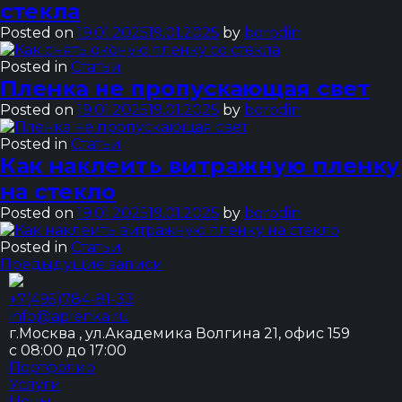
стекла
Posted on
19.01.2025
19.01.2025
by
borodin
Posted in
Статьи
Пленка не пропускающая свет
Posted on
19.01.2025
19.01.2025
by
borodin
Posted in
Статьи
Как наклеить витражную пленку
на стекло
Posted on
19.01.2025
19.01.2025
by
borodin
Posted in
Статьи
Навигация
Предыдущие записи
по
+7(495)784-81-33
записям
info@aplenka.ru
г.Москва , ул.Академика Волгина 21, офис 159
с 08:00 до 17:00
Портфолио
Услуги
Цены